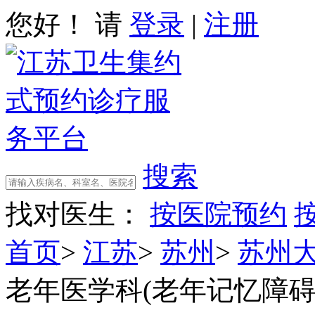
您好！ 请
登录
|
注册
搜索
找对医生：
按医院预约
首页
>
江苏
>
苏州
>
苏州
老年医学科(老年记忆障碍