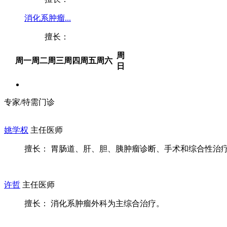
消化系肿瘤...
擅长：
周
周一
周二
周三
周四
周五
周六
日
专家/特需门诊
姚学权
主任医师
擅长： 胃肠道、肝、胆、胰肿瘤诊断、手术和综合性治疗，
许哲
主任医师
擅长： 消化系肿瘤外科为主综合治疗。