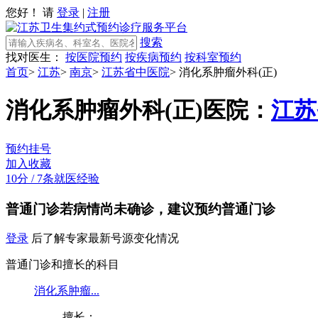
您好！ 请
登录
|
注册
搜索
找对医生：
按医院预约
按疾病预约
按科室预约
首页
>
江苏
>
南京
>
江苏省中医院
>
消化系肿瘤外科(正)
消化系肿瘤外科(正)
医院：
江苏
预约挂号
加入收藏
10分
/
7条就医经验
普通门诊
若病情尚未确诊，建议预约普通门诊
登录
后了解专家最新号源变化情况
普通门诊和擅长的科目
消化系肿瘤...
擅长：