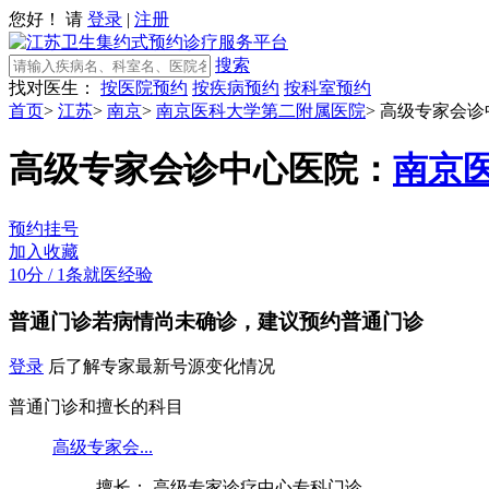
您好！ 请
登录
|
注册
搜索
找对医生：
按医院预约
按疾病预约
按科室预约
首页
>
江苏
>
南京
>
南京医科大学第二附属医院
>
高级专家会诊
高级专家会诊中心
医院：
南京
预约挂号
加入收藏
10分
/
1条就医经验
普通门诊
若病情尚未确诊，建议预约普通门诊
登录
后了解专家最新号源变化情况
普通门诊和擅长的科目
高级专家会...
擅长： 高级专家诊疗中心专科门诊