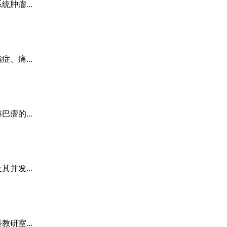
肿瘤...
、痛...
瘤的...
并发...
研室...