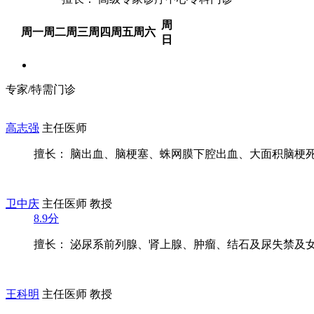
周
周一
周二
周三
周四
周五
周六
日
专家/特需门诊
高志强
主任医师
擅长： 脑出血、脑梗塞、蛛网膜下腔出血、大面积脑梗死、
卫中庆
主任医师 教授
8.9分
擅长： 泌尿系前列腺、肾上腺、肿瘤、结石及尿失禁及女性
王科明
主任医师 教授