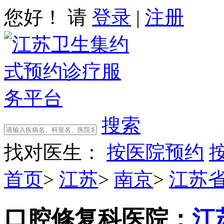
您好！ 请
登录
|
注册
搜索
找对医生：
按医院预约
首页
>
江苏
>
南京
>
江苏
口腔修复科
医院：
江