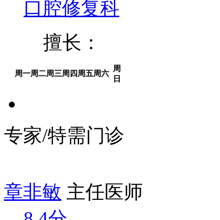
口腔修复科
擅长：
周
周一
周二
周三
周四
周五
周六
日
专家/特需门诊
章非敏
主任医师
8.4分