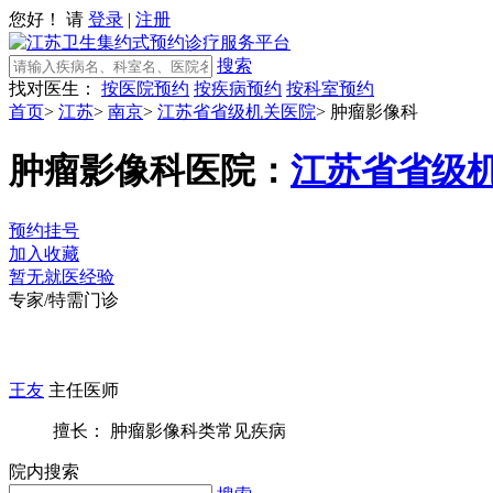
您好！ 请
登录
|
注册
搜索
找对医生：
按医院预约
按疾病预约
按科室预约
首页
>
江苏
>
南京
>
江苏省省级机关医院
>
肿瘤影像科
肿瘤影像科
医院：
江苏省省级
预约挂号
加入收藏
暂无就医经验
专家/特需门诊
王友
主任医师
擅长： 肿瘤影像科类常见疾病
院内搜索