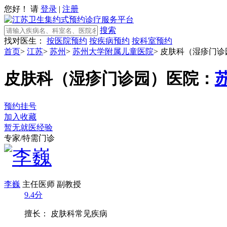
您好！ 请
登录
|
注册
搜索
找对医生：
按医院预约
按疾病预约
按科室预约
首页
>
江苏
>
苏州
>
苏州大学附属儿童医院
>
皮肤科（湿疹门诊
皮肤科（湿疹门诊园）
医院：
预约挂号
加入收藏
暂无就医经验
专家/特需门诊
李巍
主任医师 副教授
9.4分
擅长： 皮肤科常见疾病