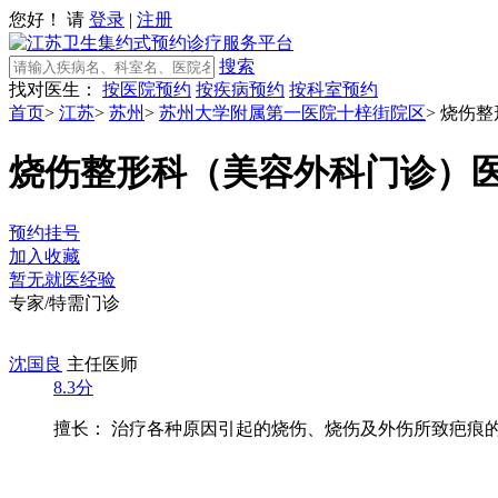
您好！ 请
登录
|
注册
搜索
找对医生：
按医院预约
按疾病预约
按科室预约
首页
>
江苏
>
苏州
>
苏州大学附属第一医院十梓街院区
>
烧伤整
烧伤整形科（美容外科门诊）
预约挂号
加入收藏
暂无就医经验
专家/特需门诊
沈国良
主任医师
8.3分
擅长： 治疗各种原因引起的烧伤、烧伤及外伤所致疤痕的预