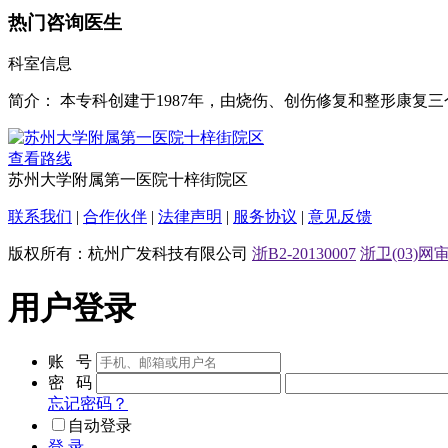
热门咨询医生
科室信息
简介：
本专科创建于1987年，由烧伤、创伤修复和整形康复
查看路线
苏州大学附属第一医院十梓街院区
联系我们
|
合作伙伴
|
法律声明
|
服务协议
|
意见反馈
版权所有：杭州广发科技有限公司
浙B2-20130007
浙卫(03)网审[
用户登录
账 号
密 码
忘记密码？
自动登录
登 录