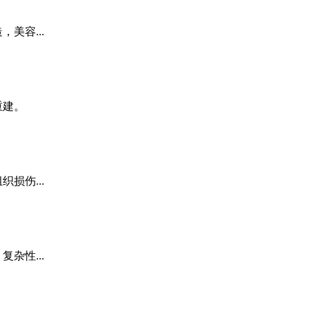
美容...
重建。
损伤...
杂性...