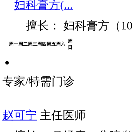
妇科膏方(...
擅长： 妇科膏方（1
周
周一
周二
周三
周四
周五
周六
日
专家/特需门诊
赵可宁
主任医师