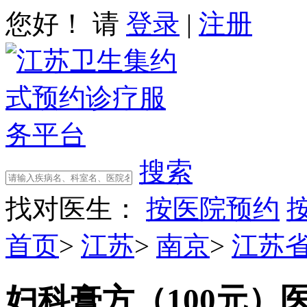
您好！ 请
登录
|
注册
搜索
找对医生：
按医院预约
首页
>
江苏
>
南京
>
江苏
妇科膏方（100元）