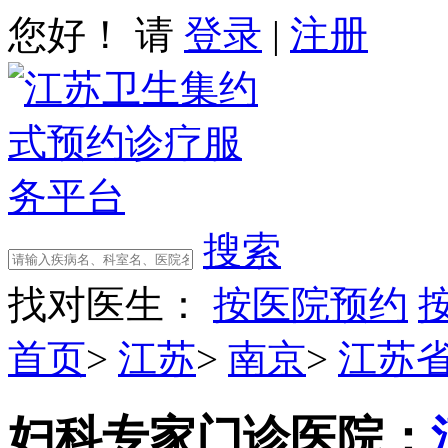
您好！ 请
登录
|
注册
搜索
找对医生：
按医院预约
首页
>
江苏
>
南京
>
江苏
妇科专家门诊
医院：