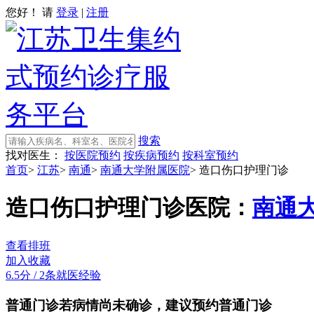
您好！ 请
登录
|
注册
搜索
找对医生：
按医院预约
按疾病预约
按科室预约
首页
>
江苏
>
南通
>
南通大学附属医院
>
造口伤口护理门诊
造口伤口护理门诊
医院：
南通
查看排班
加入收藏
6.5分
/
2条就医经验
普通门诊
若病情尚未确诊，建议预约普通门诊