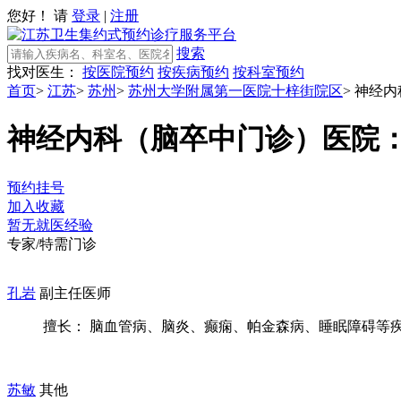
您好！ 请
登录
|
注册
搜索
找对医生：
按医院预约
按疾病预约
按科室预约
首页
>
江苏
>
苏州
>
苏州大学附属第一医院十梓街院区
>
神经内
神经内科（脑卒中门诊）
医院
预约挂号
加入收藏
暂无就医经验
专家/特需门诊
孔岩
副主任医师
擅长： 脑血管病、脑炎、癫痫、帕金森病、睡眠障碍等疾病
苏敏
其他