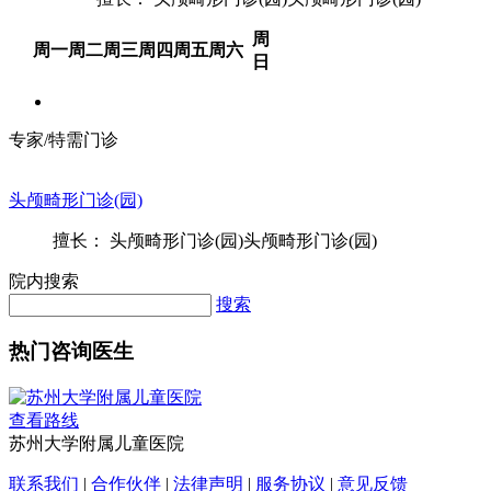
周
周一
周二
周三
周四
周五
周六
日
专家/特需门诊
头颅畸形门诊(园)
擅长： 头颅畸形门诊(园)头颅畸形门诊(园)
院内搜索
搜索
热门咨询医生
查看路线
苏州大学附属儿童医院
联系我们
|
合作伙伴
|
法律声明
|
服务协议
|
意见反馈