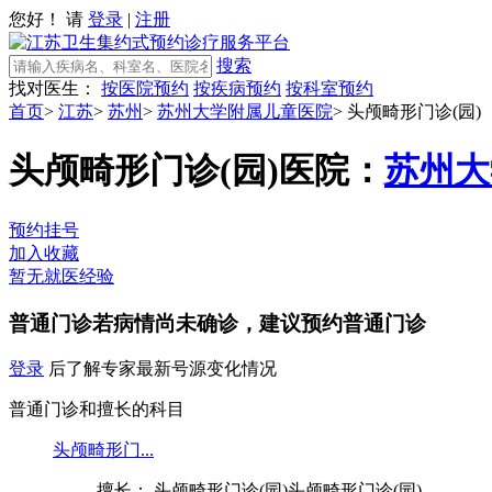
您好！ 请
登录
|
注册
搜索
找对医生：
按医院预约
按疾病预约
按科室预约
首页
>
江苏
>
苏州
>
苏州大学附属儿童医院
>
头颅畸形门诊(园)
头颅畸形门诊(园)
医院：
苏州大
预约挂号
加入收藏
暂无就医经验
普通门诊
若病情尚未确诊，建议预约普通门诊
登录
后了解专家最新号源变化情况
普通门诊和擅长的科目
头颅畸形门...
擅长： 头颅畸形门诊(园)头颅畸形门诊(园)