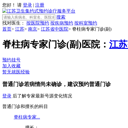
您好！ 请
登录
|
注册
搜索
找对医生：
按医院预约
按疾病预约
按科室预约
首页
>
江苏
>
南京
>
江苏省中医院
>
脊柱病专家门诊(副)
脊柱病专家门诊(副)
医院：
江苏
预约挂号
加入收藏
暂无就医经验
普通门诊
若病情尚未确诊，建议预约普通门诊
登录
后了解专家最新号源变化情况
普通门诊和擅长的科目
脊柱病专家...
擅长：