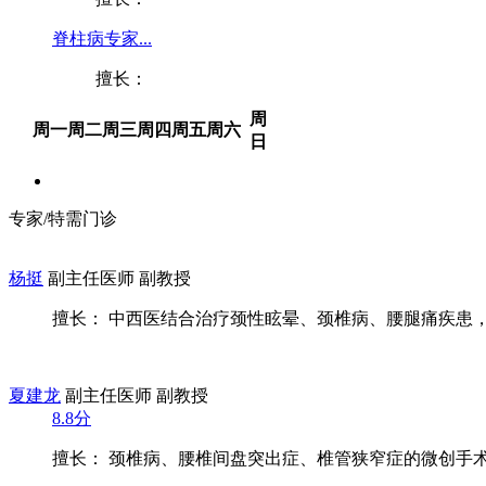
脊柱病专家...
擅长：
周
周一
周二
周三
周四
周五
周六
日
专家/特需门诊
杨挺
副主任医师 副教授
擅长： 中西医结合治疗颈性眩晕、颈椎病、腰腿痛疾患，颈
夏建龙
副主任医师 副教授
8.8分
擅长： 颈椎病、腰椎间盘突出症、椎管狭窄症的微创手术与