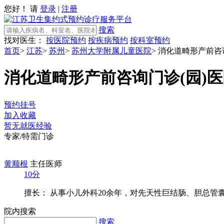
您好！ 请
登录
|
注册
搜索
找对医生：
按医院预约
按疾病预约
按科室预约
首页
>
江苏
>
苏州
>
苏州大学附属儿童医院
>
消化道畸形产前咨询
消化道畸形产前咨询门诊(园)
医
预约挂号
加入收藏
暂无就医经验
专家/特需门诊
黄顺根
主任医师
10分
擅长： 从事小儿外科20余年，对先天性巨结肠、胆总管囊肿
院内搜索
搜索