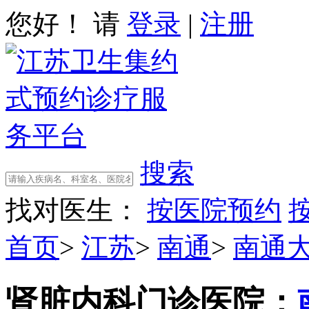
您好！ 请
登录
|
注册
搜索
找对医生：
按医院预约
首页
>
江苏
>
南通
>
南通
肾脏内科门诊
医院：