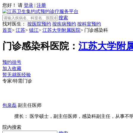
您好！ 请
登录
|
注册
搜索
找对医生：
按医院预约
按疾病预约
按科室预约
首页
>
江苏
>
镇江
>
江苏大学附属医院
>
门诊感染科
门诊感染科
医院：
江苏大学附
预约挂号
加入收藏
暂无就医经验
专家/特需门诊
包泉磊
副主任医师
擅长： 医学硕士，副主任医师，感染科副主任，从事不明原
院内搜索