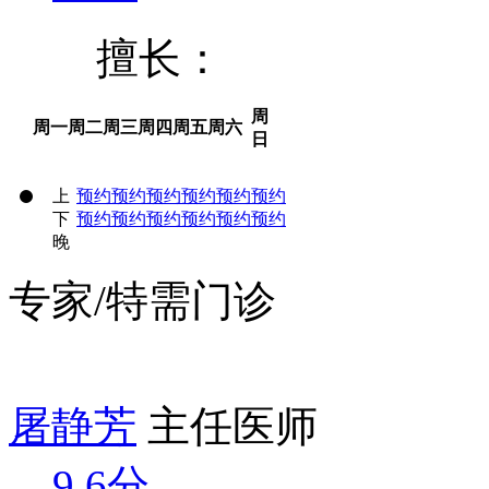
擅长：
周
周一
周二
周三
周四
周五
周六
日
上
预约
预约
预约
预约
预约
预约
下
预约
预约
预约
预约
预约
预约
晚
专家/特需门诊
屠静芳
主任医师
9.6分