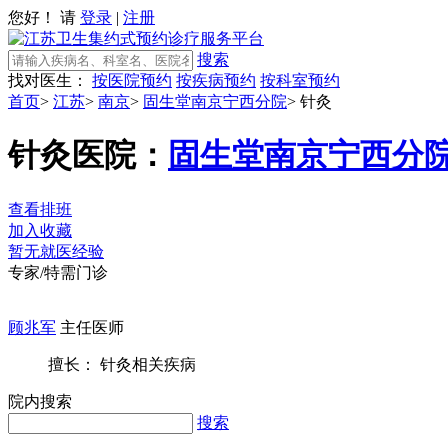
您好！ 请
登录
|
注册
搜索
找对医生：
按医院预约
按疾病预约
按科室预约
首页
>
江苏
>
南京
>
固生堂南京宁西分院
>
针灸
针灸
医院：
固生堂南京宁西分
查看排班
加入收藏
暂无就医经验
专家/特需门诊
顾兆军
主任医师
擅长： 针灸相关疾病
院内搜索
搜索