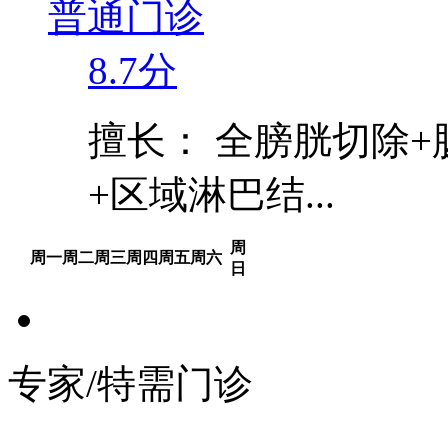
普通门诊
8.7分
擅长： 全膀胱切除
+区域淋巴结...
周
周一
周二
周三
周四
周五
周六
日
专家/特需门诊