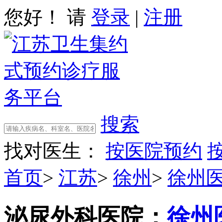
您好！ 请
登录
|
注册
搜索
找对医生：
按医院预约
首页
>
江苏
>
徐州
>
徐州
泌尿外科
医院：
徐州