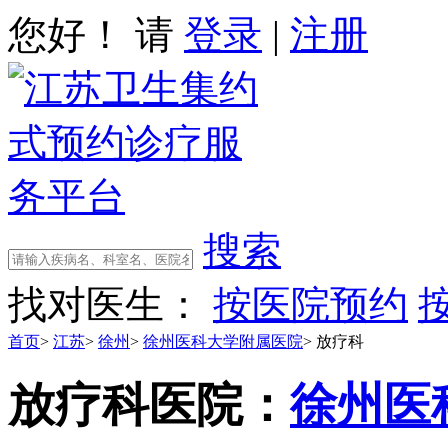
您好！ 请
登录
|
注册
搜索
找对医生：
按医院预约
首页
>
江苏
>
徐州
>
徐州医科大学附属医院
>
放疗科
放疗科
医院：
徐州医