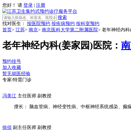
您好！ 请
登录
|
注册
搜索
找对医生：
按医院预约
按疾病预约
按科室预约
首页
>
江苏
>
南京
>
南京医科大学第二附属医院
>
老年神经内科(
老年神经内科(姜家园)
医院：
南
预约挂号
加入收藏
暂无就医经验
专家/特需门诊
冯美江
主任医师 副教授
擅长： 脑血管病、神经变性病、中枢神经系统感染、癫痫、
徐侦
副主任医师 副教授