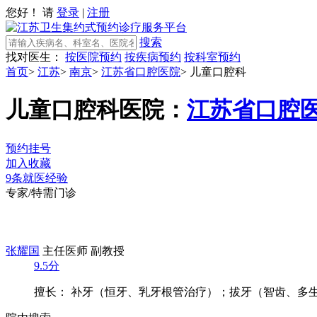
您好！ 请
登录
|
注册
搜索
找对医生：
按医院预约
按疾病预约
按科室预约
首页
>
江苏
>
南京
>
江苏省口腔医院
>
儿童口腔科
儿童口腔科
医院：
江苏省口腔
预约挂号
加入收藏
9条就医经验
专家/特需门诊
张耀国
主任医师 副教授
9.5分
擅长： 补牙（恒牙、乳牙根管治疗）；拔牙（智齿、多生牙