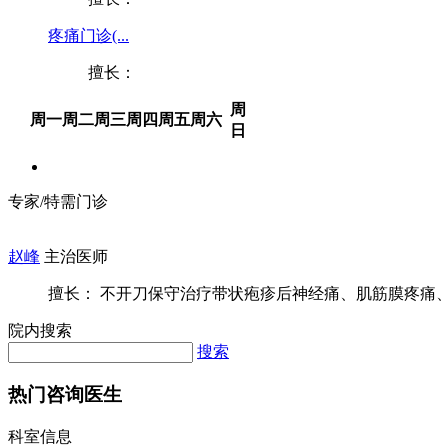
疼痛门诊(...
擅长：
周
周一
周二
周三
周四
周五
周六
日
专家/特需门诊
赵峰
主治医师
擅长： 不开刀保守治疗带状疱疹后神经痛、肌筋膜疼痛、腱
院内搜索
搜索
热门咨询医生
科室信息