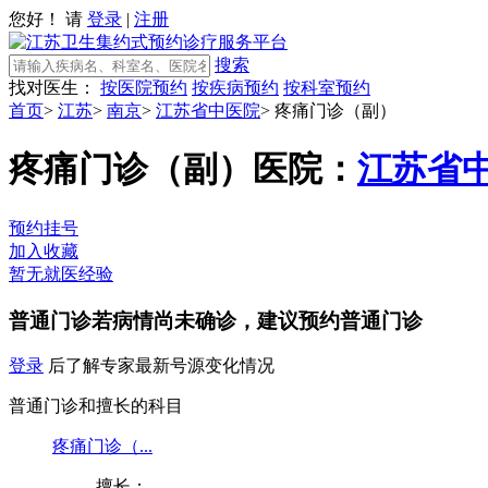
您好！ 请
登录
|
注册
搜索
找对医生：
按医院预约
按疾病预约
按科室预约
首页
>
江苏
>
南京
>
江苏省中医院
>
疼痛门诊（副）
疼痛门诊（副）
医院：
江苏省
预约挂号
加入收藏
暂无就医经验
普通门诊
若病情尚未确诊，建议预约普通门诊
登录
后了解专家最新号源变化情况
普通门诊和擅长的科目
疼痛门诊（...
擅长：