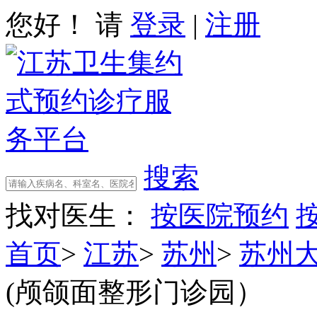
您好！ 请
登录
|
注册
搜索
找对医生：
按医院预约
首页
>
江苏
>
苏州
>
苏州
(颅颌面整形门诊园）