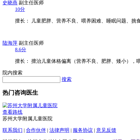
史晓燕
副主任医师
10分
擅长： 儿童肥胖、营养不良、喂养困难、睡眠问题、挑食厌
陆海萍
副主任医师
8.6分
擅长： 擅治儿童体格偏离（营养不良、肥胖、矮小），喂养
院内搜索
搜索
热门咨询医生
查看路线
苏州大学附属儿童医院
联系我们
|
合作伙伴
|
法律声明
|
服务协议
|
意见反馈