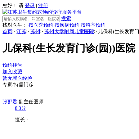
您好！ 请
登录
|
注册
搜索
找对医生：
按医院预约
按疾病预约
按科室预约
首页
>
江苏
>
苏州
>
苏州大学附属儿童医院
>
儿保科(生长发育门诊
儿保科(生长发育门诊(园))
医院
预约挂号
加入收藏
暂无就医经验
专家/特需门诊
张郦君
副主任医师
8.3分
擅长：