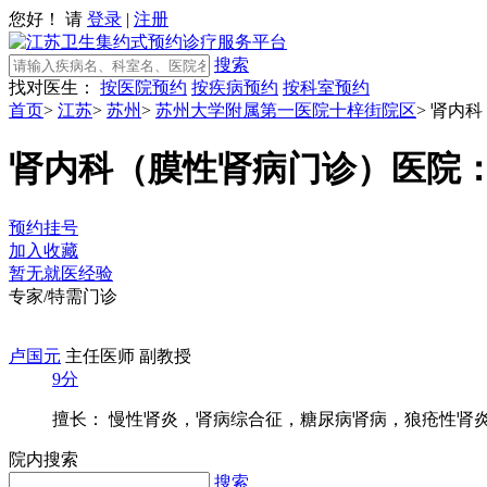
您好！ 请
登录
|
注册
搜索
找对医生：
按医院预约
按疾病预约
按科室预约
首页
>
江苏
>
苏州
>
苏州大学附属第一医院十梓街院区
>
肾内科
肾内科（膜性肾病门诊）
医院
预约挂号
加入收藏
暂无就医经验
专家/特需门诊
卢国元
主任医师 副教授
9分
擅长： 慢性肾炎，肾病综合征，糖尿病肾病，狼疮性肾炎，
院内搜索
搜索