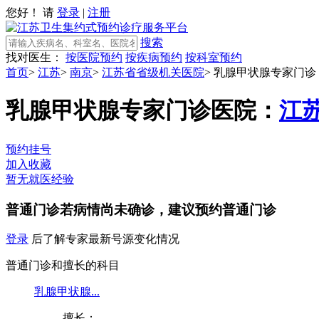
您好！ 请
登录
|
注册
搜索
找对医生：
按医院预约
按疾病预约
按科室预约
首页
>
江苏
>
南京
>
江苏省省级机关医院
>
乳腺甲状腺专家门诊
乳腺甲状腺专家门诊
医院：
江
预约挂号
加入收藏
暂无就医经验
普通门诊
若病情尚未确诊，建议预约普通门诊
登录
后了解专家最新号源变化情况
普通门诊和擅长的科目
乳腺甲状腺...
擅长：