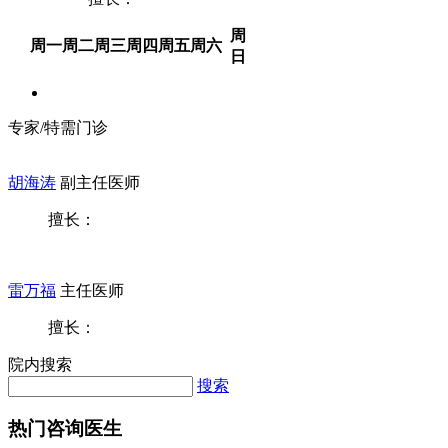
周
周一
周二
周三
周四
周五
周六
日
专家/特需门诊
胡海涛
副主任医师
擅长：
雷万福
主任医师
擅长：
院内搜索
搜索
热门咨询医生