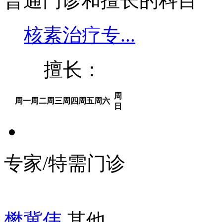
普通门诊和擅长的科目
核素治疗专...
擅长：
周
周一
周二
周三
周四
周五
周六
日
专家/特需门诊
樊冀伟
其他