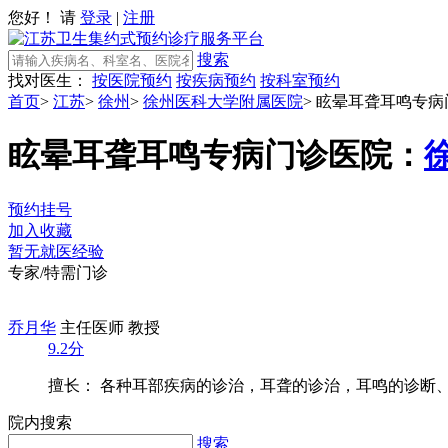
您好！ 请
登录
|
注册
搜索
找对医生：
按医院预约
按疾病预约
按科室预约
首页
>
江苏
>
徐州
>
徐州医科大学附属医院
>
眩晕耳聋耳鸣专病
眩晕耳聋耳鸣专病门诊
医院：
预约挂号
加入收藏
暂无就医经验
专家/特需门诊
乔月华
主任医师 教授
9.2分
擅长： 各种耳部疾病的诊治，耳聋的诊治，耳鸣的诊断、治
院内搜索
搜索