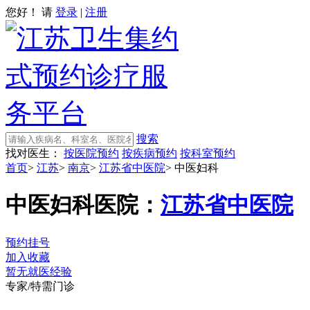
您好！ 请
登录
|
注册
搜索
找对医生：
按医院预约
按疾病预约
按科室预约
首页
>
江苏
>
南京
>
江苏省中医院
>
中医妇科
中医妇科
医院：
江苏省中医院
预约挂号
加入收藏
暂无就医经验
专家/特需门诊