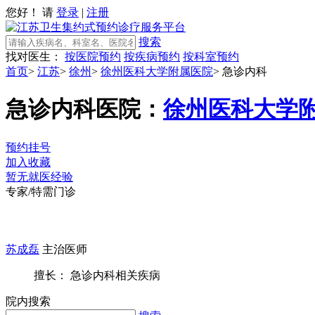
您好！ 请
登录
|
注册
搜索
找对医生：
按医院预约
按疾病预约
按科室预约
首页
>
江苏
>
徐州
>
徐州医科大学附属医院
>
急诊内科
急诊内科
医院：
徐州医科大学
预约挂号
加入收藏
暂无就医经验
专家/特需门诊
苏成磊
主治医师
擅长： 急诊内科相关疾病
院内搜索