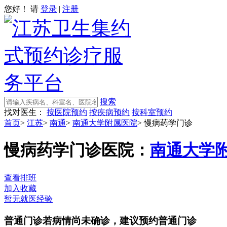
您好！ 请
登录
|
注册
搜索
找对医生：
按医院预约
按疾病预约
按科室预约
首页
>
江苏
>
南通
>
南通大学附属医院
>
慢病药学门诊
慢病药学门诊
医院：
南通大学
查看排班
加入收藏
暂无就医经验
普通门诊
若病情尚未确诊，建议预约普通门诊