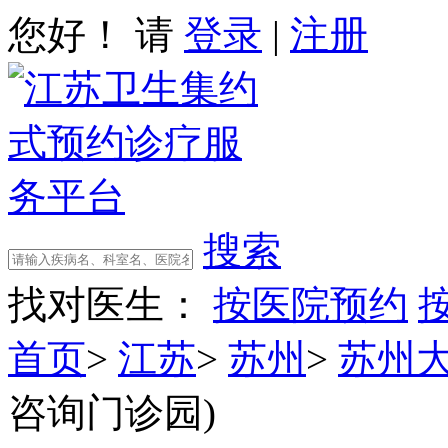
您好！ 请
登录
|
注册
搜索
找对医生：
按医院预约
首页
>
江苏
>
苏州
>
苏州
咨询门诊园)