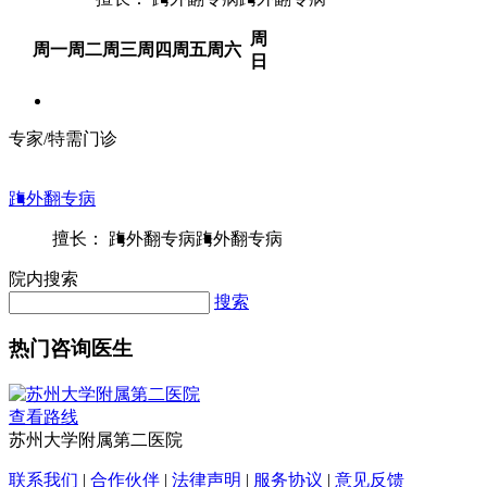
周
周一
周二
周三
周四
周五
周六
日
专家/特需门诊
踇外翻专病
擅长： 踇外翻专病踇外翻专病
院内搜索
搜索
热门咨询医生
查看路线
苏州大学附属第二医院
联系我们
|
合作伙伴
|
法律声明
|
服务协议
|
意见反馈