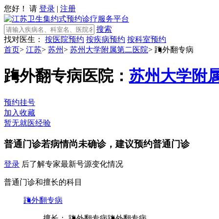
您好！ 请
登录
|
注册
搜索
找对医生：
按医院预约
按疾病预约
按科室预约
首页
>
江苏
>
苏州
>
苏州大学附属第二医院
>
踇外翻专病
踇外翻专病
医院：
苏州大学附
预约挂号
加入收藏
暂无就医经验
普通门诊
若病情尚未确诊，建议预约普通门诊
登录
后了解专家最新号源变化情况
普通门诊和擅长的科目
踇外翻专病
擅长： 踇外翻专病踇外翻专病