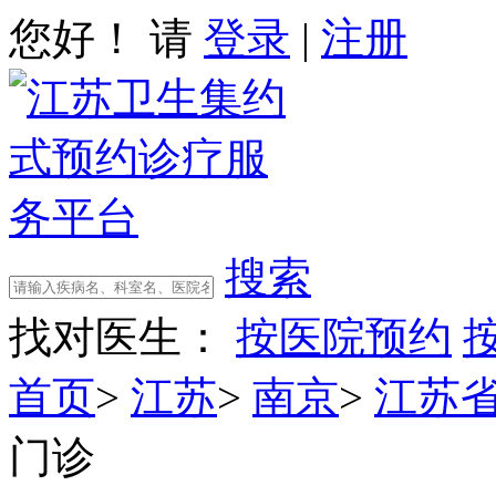
您好！ 请
登录
|
注册
搜索
找对医生：
按医院预约
首页
>
江苏
>
南京
>
江苏
门诊