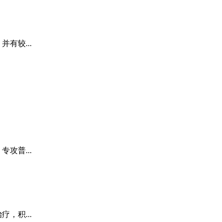
有较...
攻普...
，积...