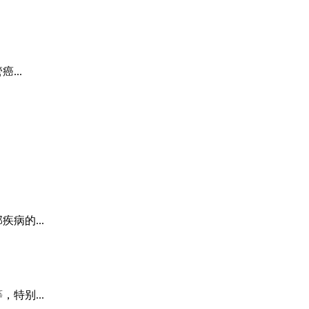
...
病的...
特别...