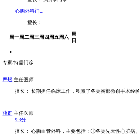
心胸外科门...
擅长：
周
周一
周二
周三
周四
周五
周六
日
专家/特需门诊
严煜
主任医师
擅长： 长期担任临床工作，积累了各类胸部微创手术经验，
薛群
主任医师
9.3分
擅长： 心胸血管外科，主要包括：①各类先天性心脏病、瓣