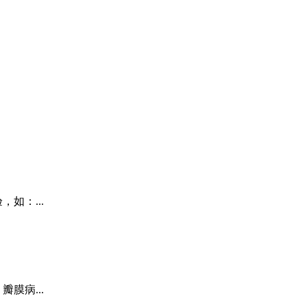
如：...
膜病...