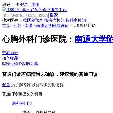
您好！ 请
登录
|
注册
搜索
找对医生：
按医院预约
按疾病预约
按科室预约
首页
>
江苏
>
南通
>
南通大学附属医院
>
心胸外科门诊
心胸外科门诊
医院：
南通大学
查看排班
加入收藏
9.3分
/
65条就医经验
普通门诊
若病情尚未确诊，建议预约普通门诊
登录
后了解专家最新号源变化情况
普通门诊和擅长的科目
胸外科门诊
擅长： 胸外科专科