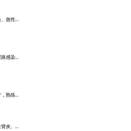
急性...
感染...
熟练...
炎、...