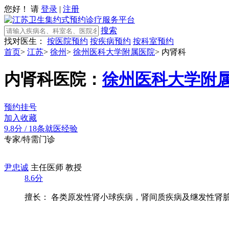
您好！ 请
登录
|
注册
搜索
找对医生：
按医院预约
按疾病预约
按科室预约
首页
>
江苏
>
徐州
>
徐州医科大学附属医院
>
内肾科
内肾科
医院：
徐州医科大学附
预约挂号
加入收藏
9.8分
/
18条就医经验
专家/特需门诊
尹忠诚
主任医师 教授
8.6分
擅长： 各类原发性肾小球疾病，肾间质疾病及继发性肾脏病