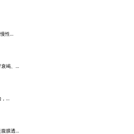
性...
竭、...
...
膜透...