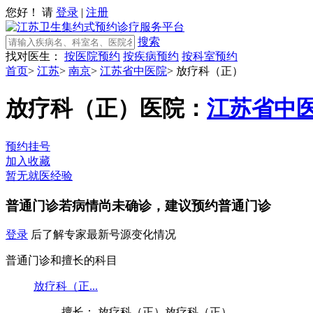
您好！ 请
登录
|
注册
搜索
找对医生：
按医院预约
按疾病预约
按科室预约
首页
>
江苏
>
南京
>
江苏省中医院
>
放疗科（正）
放疗科（正）
医院：
江苏省中
预约挂号
加入收藏
暂无就医经验
普通门诊
若病情尚未确诊，建议预约普通门诊
登录
后了解专家最新号源变化情况
普通门诊和擅长的科目
放疗科（正...
擅长： 放疗科（正）放疗科（正）