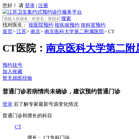
您好！ 请
登录
|
注册
搜索
找对医生：
按医院预约
按疾病预约
按科室预约
首页
>
江苏
>
南京
>
南京医科大学第二附属医院
>
CT
CT
医院：
南京医科大学第二附
预约挂号
加入收藏
暂无就医经验
普通门诊
若病情尚未确诊，建议预约普通门诊
登录
后了解专家最新号源变化情况
普通门诊和擅长的科目
CT
擅长： CT专科门诊