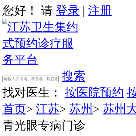
您好！ 请
登录
|
注册
搜索
找对医生：
按医院预约
首页
>
江苏
>
苏州
>
苏州
青光眼专病门诊