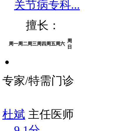
关节病专科...
擅长：
周
周一
周二
周三
周四
周五
周六
日
专家/特需门诊
杜斌
主任医师
9.1分