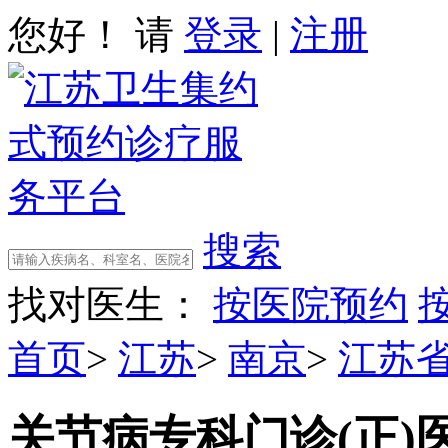
您好！ 请
登录
|
注册
搜索
找对医生：
按医院预约
首页
>
江苏
>
南京
>
江苏
关节病专科门诊(正)