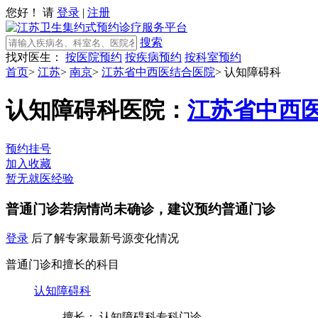
您好！ 请
登录
|
注册
搜索
找对医生：
按医院预约
按疾病预约
按科室预约
首页
>
江苏
>
南京
>
江苏省中西医结合医院
>
认知障碍科
认知障碍科
医院：
江苏省中西
预约挂号
加入收藏
暂无就医经验
普通门诊
若病情尚未确诊，建议预约普通门诊
登录
后了解专家最新号源变化情况
普通门诊和擅长的科目
认知障碍科
擅长： 认知障碍科专科门诊