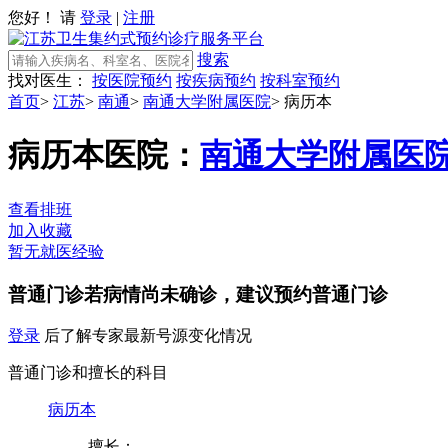
您好！ 请
登录
|
注册
搜索
找对医生：
按医院预约
按疾病预约
按科室预约
首页
>
江苏
>
南通
>
南通大学附属医院
>
病历本
病历本
医院：
南通大学附属医
查看排班
加入收藏
暂无就医经验
普通门诊
若病情尚未确诊，建议预约普通门诊
登录
后了解专家最新号源变化情况
普通门诊和擅长的科目
病历本
擅长：