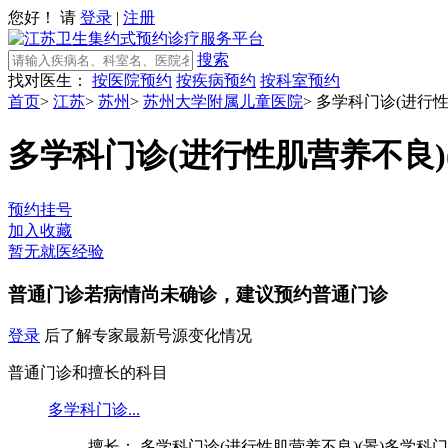
您好！ 请
登录
|
注册
搜索
找对医生：
按医院预约
按疾病预约
按科室预约
首页
>
江苏
>
苏州
>
苏州大学附属儿童医院
>
多学科门诊(进行性
多学科门诊(进行性肌营养不良)(
预约挂号
加入收藏
暂无就医经验
普通门诊
若病情尚未确诊，建议预约普通门诊
登录
后了解专家最新号源变化情况
普通门诊和擅长的科目
多学科门诊...
擅长： 多学科门诊(进行性肌营养不良)(景)多学科门诊(