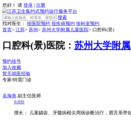
您好！ 请
登录
|
注册
搜索
找对医生：
按医院预约
按疾病预约
按科室预约
首页
>
江苏
>
苏州
>
苏州大学附属儿童医院
>
口腔科(景)
口腔科(景)
医院：
苏州大学附属
预约挂号
加入收藏
暂无就医经验
专家/特需门诊
吴海燕
副主任医师
9.8分
擅长： 儿童龋齿、牙髓病根尖周病诊断治疗，唇舌系带短缩