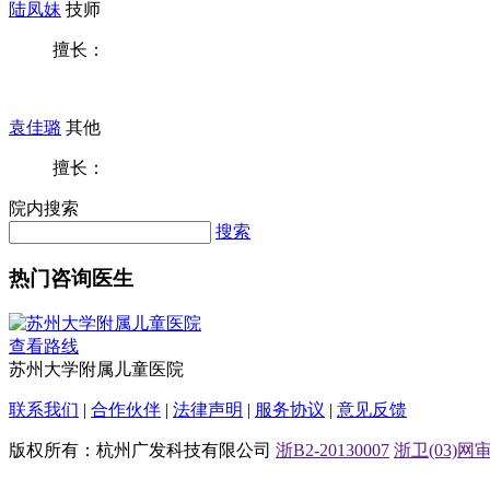
陆凤妹
技师
擅长：
袁佳璐
其他
擅长：
院内搜索
搜索
热门咨询医生
查看路线
苏州大学附属儿童医院
联系我们
|
合作伙伴
|
法律声明
|
服务协议
|
意见反馈
版权所有：杭州广发科技有限公司
浙B2-20130007
浙卫(03)网审[