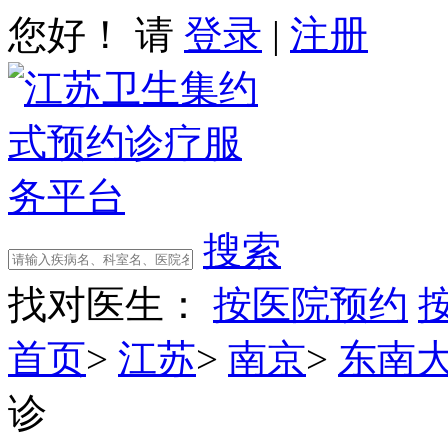
您好！ 请
登录
|
注册
搜索
找对医生：
按医院预约
首页
>
江苏
>
南京
>
东南
诊