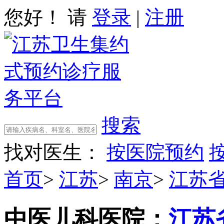
您好！ 请
登录
|
注册
搜索
找对医生：
按医院预约
首页
>
江苏
>
南京
>
江苏
中医儿科
医院：
江苏