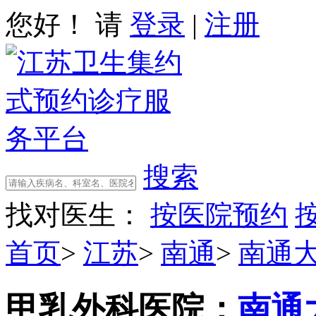
您好！ 请
登录
|
注册
搜索
找对医生：
按医院预约
首页
>
江苏
>
南通
>
南通
甲乳外科
医院：
南通