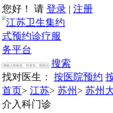
您好！ 请
登录
|
注册
搜索
找对医生：
按医院预约
首页
>
江苏
>
苏州
>
苏州
介入科门诊