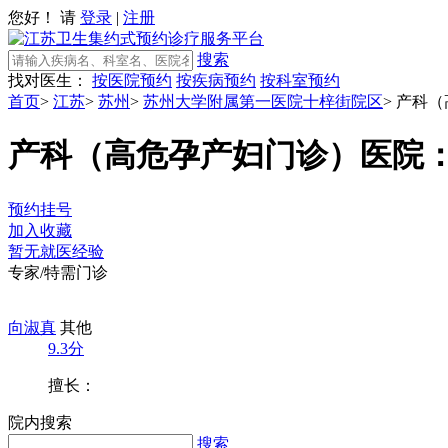
您好！ 请
登录
|
注册
搜索
找对医生：
按医院预约
按疾病预约
按科室预约
首页
>
江苏
>
苏州
>
苏州大学附属第一医院十梓街院区
>
产科（
产科（高危孕产妇门诊）
医院
预约挂号
加入收藏
暂无就医经验
专家/特需门诊
向淑真
其他
9.3分
擅长：
院内搜索
搜索